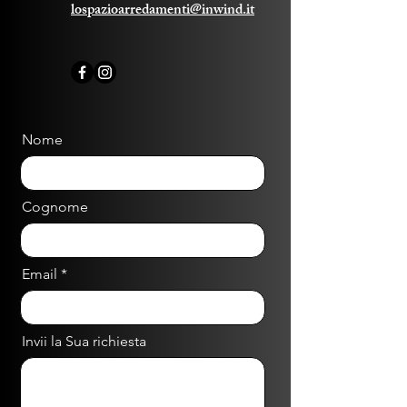
lospazioarredamenti@inwind.it
Nome
Cognome
Email
Invii la Sua richiesta